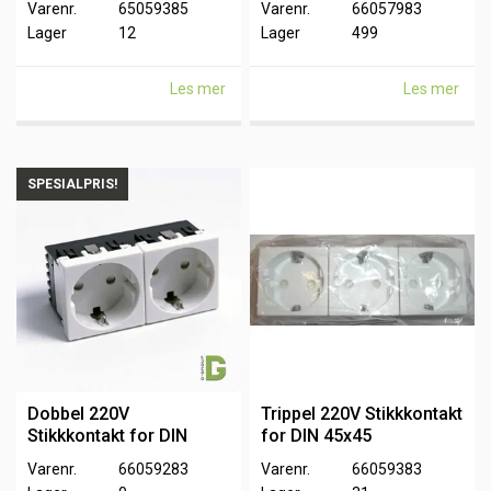
Varenr.
65059385
Varenr.
66057983
Lager
12
Lager
499
Les mer
Les mer
SPESIALPRIS!
Dobbel 220V
Trippel 220V Stikkkontakt
Stikkkontakt for DIN
for DIN 45x45
45x45
Varenr.
66059283
Varenr.
66059383