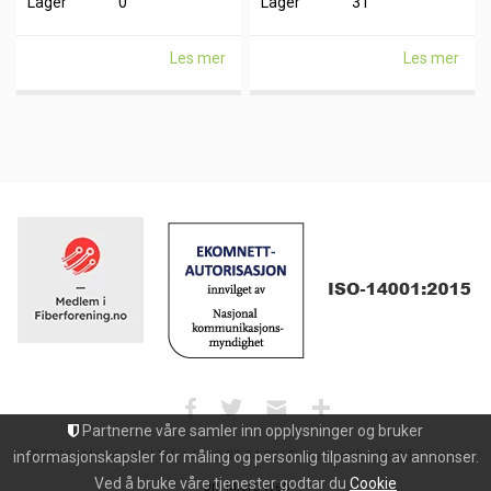
Lager
0
Lager
31
Les mer
Les mer
Partnerne våre samler inn opplysninger og bruker
informasjonskapsler for måling og personlig tilpasning av annonser.
© 2026 | Maxeta AS | Tel: +47 33 32 94 30 | E-post: nettbutikk@dgroup.no
Ved å bruke våre tjenester godtar du
Cookie
Uni Micro Web