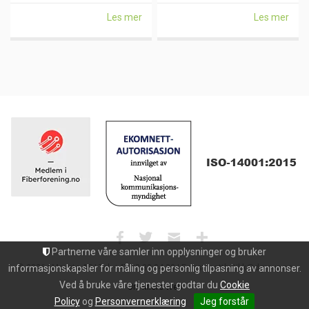
Les mer
Les mer
Partnerne våre samler inn opplysninger og bruker
informasjonskapsler for måling og personlig tilpasning av annonser.
© 2026 | Maxeta AS | Tel: +47 33 32 94 30 | E-post: nettbutikk@dgroup.no
Ved å bruke våre tjenester godtar du
Cookie
Uni Micro Web
Policy
og
Personvernerklæring
Jeg forstår