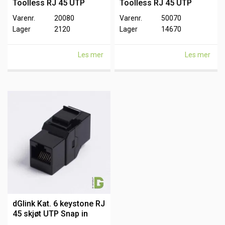
Toolless RJ 45 UTP
Toolless RJ 45 UTP
Varenr.
20080
Varenr.
50070
Lager
2120
Lager
14670
Les mer
Les mer
dGlink Kat. 6 keystone RJ
45 skjøt UTP Snap in