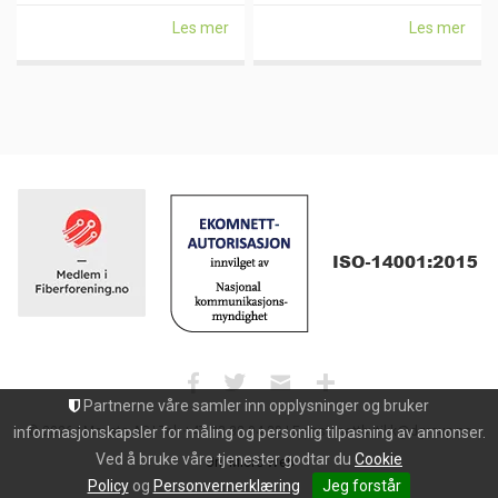
Les mer
Les mer
Partnerne våre samler inn opplysninger og bruker
informasjonskapsler for måling og personlig tilpasning av annonser.
© 2026 | Maxeta AS | Tel: +47 33 32 94 30 | E-post: nettbutikk@dgroup.no
Ved å bruke våre tjenester godtar du
Cookie
Uni Micro Web
Policy
og
Personvernerklæring
Jeg forstår