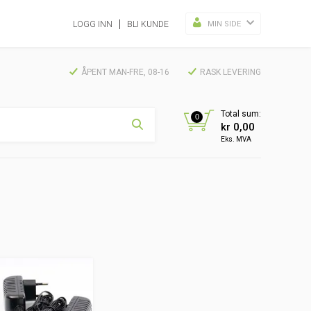
MIN SIDE
LOGG INN
BLI KUNDE
ÅPENT MAN-FRE, 08-16
RASK LEVERING
Total sum:
0
kr 0,00
Eks. MVA