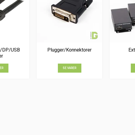
/DP/USB
Plugger/Konnektorer
Ex
er
ER
SE VARER