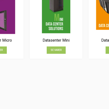
r Micro
Datasenter Mini
Data
ER
SE VARER