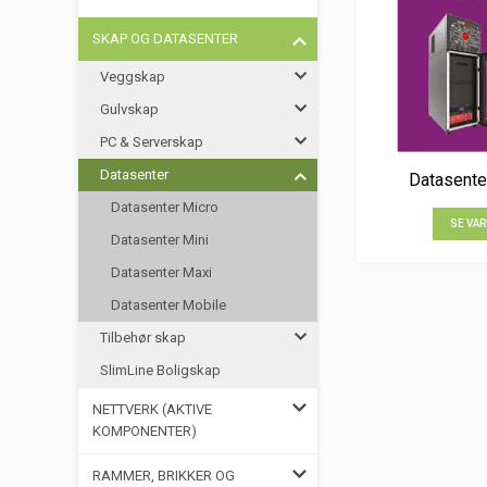
SKAP OG DATASENTER
Veggskap
Gulvskap
PC & Serverskap
Datasenter
Datasente
Datasenter Micro
SE VAR
Datasenter Mini
Datasenter Maxi
Datasenter Mobile
Tilbehør skap
SlimLine Boligskap
NETTVERK (AKTIVE
KOMPONENTER)
RAMMER, BRIKKER OG