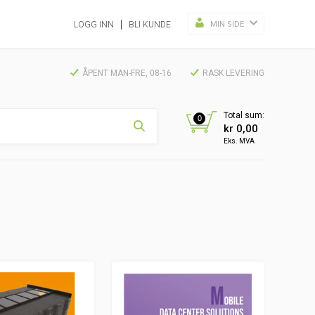
MIN SIDE
LOGG INN
BLI KUNDE
ÅPENT MAN-FRE, 08-16
RASK LEVERING
Total sum:
0
kr 0,00
Eks. MVA