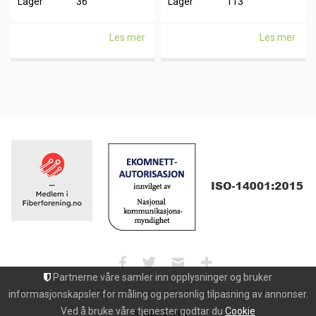
Lager
36
Lager
113
Les mer
Les mer
Partnerne våre samler inn opplysninger og bruker
informasjonskapsler for måling og personlig tilpasning av annonser.
© 2026 | Maxeta AS | Tel: +47 33 32 94 30 | E-post: nettbutikk@dgroup.no
Ved å bruke våre tjenester godtar du
Cookie
Uni Micro Web