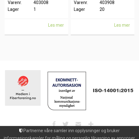
Varenr.
403008
Varenr.
403908
Lager
1
Lager
20
Les mer
Les mer
Partnerne våre samler inn opplysninger og bruker
© 2026 | Maxeta AS | Tel: +47 33 32 94 30 | E-post: nettbutikk@dgroup.no
informasjonskapsler for måling og personlig tilpasning av annonser.