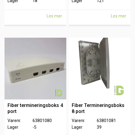
Lager
18
Lager
121
Les mer
Les mer
Fiber termineringsboks 4
Fiber Termineringsboks
port
8 port
Varenr.
63801080
Varenr.
63801081
Lager
-5
Lager
39