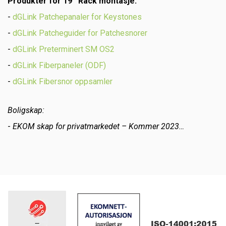
Produkter for 19’’ Rack montasje
:
-
dGLink Patchepanaler for Keystones
-
dGLink Patcheguider for Patchesnorer
-
dGLink Preterminert SM OS2
-
dGLink Fiberpaneler (ODF)
-
dGLink Fibersnor oppsamler
Boligskap
:
-
EKOM
skap for privatmarkedet – Kommer 2023
…