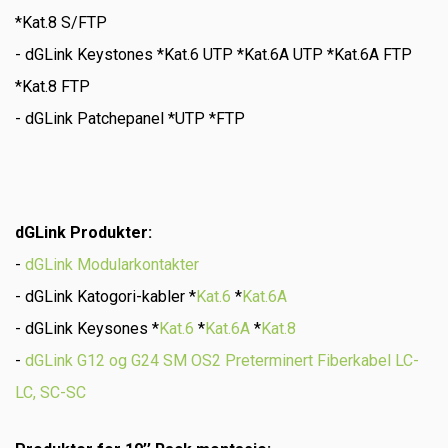
*Kat.8 S/FTP
- dGLink Keystones *Kat.6 UTP *Kat.6A UTP *Kat.6A FTP
*Kat.8 FTP
- dGLink Patchepanel *UTP *FTP
dGLink Produkter:
-
dGLink Modularkontakter
- dGLink Katogori-kabler *
Kat.6
*
Kat.6A
- dGLink Keysones *
Kat.6
*
Kat.6A
*
Kat.8
-
dGLink G12 og G24 SM OS2 Preterminert Fiberkabel LC-
LC, SC-SC