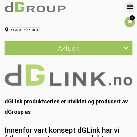
0
HJEM
AKTUELT
Aktuelt
dGlink.no
YouTube
dGLink - fixed wireless access
auta
dGLink produktserien er utviklet og produsert av
UPS fra Coromatic
dGroup as
dGroup AS er sertifisert på Nebula
Innenfor vårt konsept dGLink har vi