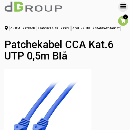
0
HJEM
KOBBER
PATCHKABLER
KAT.6
DGLINK UTP
STANDARD FARGET
Patchekabel CCA Kat.6
UTP 0,5m Blå