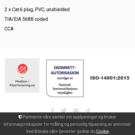
2 x Cat.6 plug, PVC, unshielded
TIA/EIA 568B coded
CCA
Partnerne våre samler inn opplysninger og bruker
© 2026 | Maxeta AS | Tel: +47 33 32 94 30 | E-post: nettbutikk@dgroup.no
informasjonskapsler for måling og personlig tilpasning av annonser.
Ved å bruke våre tjenester godtar du
Cookie
Uni Micro Web