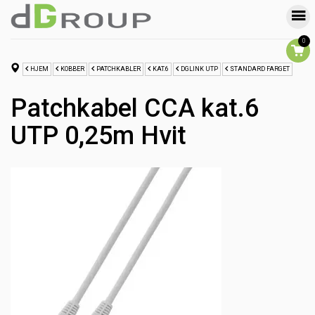
0
HJEM
KOBBER
PATCHKABLER
KAT.6
DGLINK UTP
STANDARD FARGET
Patchkabel CCA kat.6
UTP 0,25m Hvit