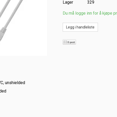
Lager
329
Du må logge inn for å kjøpe p
VC, unshielded
ded