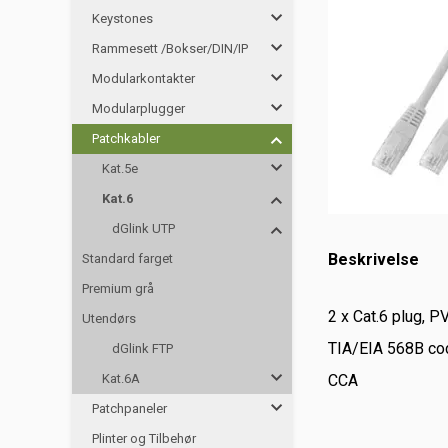
Keystones
Rammesett /Bokser/DIN/IP
Modularkontakter
Modularplugger
Patchkabler
Kat.5e
Kat.6
dGlink UTP
Beskrivelse
Standard farget
Premium grå
2 x Cat.6 plug, P
Utendørs
TIA/EIA 568B co
dGlink FTP
Kat.6A
CCA
Patchpaneler
Plinter og Tilbehør