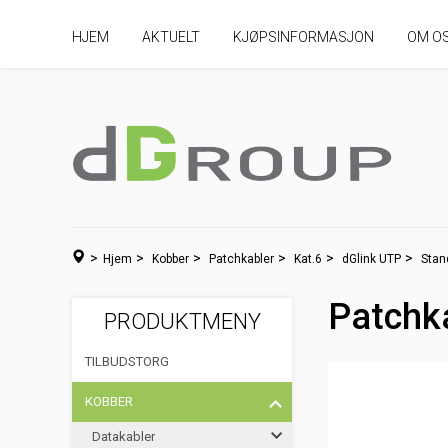
HJEM
AKTUELT
KJØPSINFORMASJON
OM O
>
>
>
>
>
>
Hjem
Kobber
Patchkabler
Kat.6
dGlink UTP
Stan
Patchk
PRODUKTMENY
TILBUDSTORG
KOBBER
Datakabler