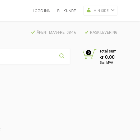
MIN SIDE
LOGG INN
BLI KUNDE
ÅPENT MAN-FRE, 08-16
RASK LEVERING
Total sum:
0
kr 0,00
Eks. MVA
2