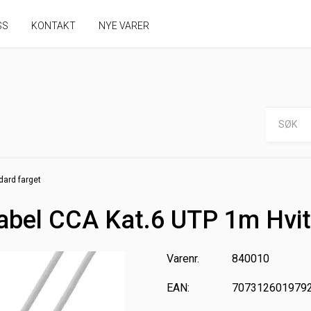
SS
KONTAKT
NYE VARER
dard farget
abel CCA Kat.6 UTP 1m Hvit
Varenr.
840010
EAN:
707312601979