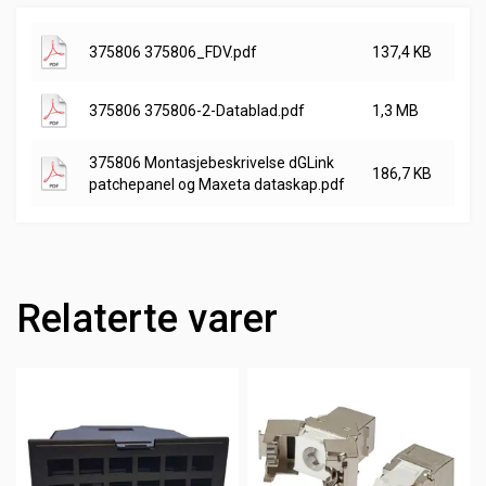
375806 375806_FDV.pdf
137,4 KB
375806 375806-2-Datablad.pdf
1,3 MB
375806 Montasjebeskrivelse dGLink
186,7 KB
patchepanel og Maxeta dataskap.pdf
Relaterte varer