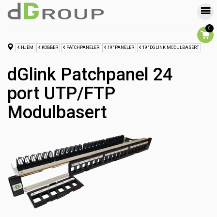
0
HJEM
KOBBER
PATCHPANELER
19" PANELER
19" DGLINK MODULBASERT
dGlink Patchpanel 24
port UTP/FTP
Modulbasert