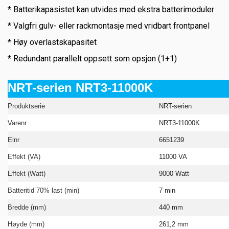
* Batterikapasistet kan utvides med ekstra batterimoduler
* Valgfri gulv- eller rackmontasje med vridbart frontpanel
* Høy overlastskapasitet
* Redundant parallelt oppsett som opsjon (1+1)
NRT-serien NRT3-11000K
Produktserie
NRT-serien
Varenr
NRT3-11000K
Elnr
6651239
Effekt (VA)
11000 VA
Effekt (Watt)
9000 Watt
Batteritid 70% last (min)
7 min
Bredde (mm)
440 mm
Høyde (mm)
261,2 mm