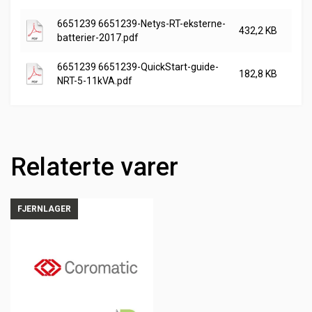
6651239 6651239-Netys-RT-eksterne-
432,2 KB
batterier-2017.pdf
6651239 6651239-QuickStart-guide-
182,8 KB
NRT-5-11kVA.pdf
Relaterte varer
FJERNLAGER