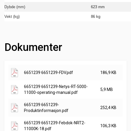
Dybde (mm)
623 mm
Vekt (kg)
86 kg
Dokumenter
6651239 6651239-FDV.pdf
186,9 KB
6651239 6651239-Netys-RT-5000-
5,9 MB
11000-operating-manual.pdf
6651239 6651239-
252,4 KB
Produktinformasjon.pdf
6651239 6651239-Febdok-NRT2-
106,3 KB
11000K-18.pdf